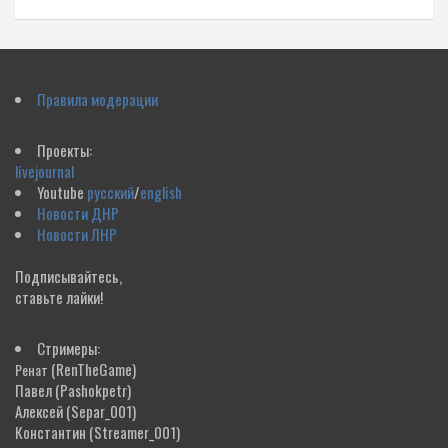
Правила модерации
Проекты:
livejournal
Youtube
русский
/
english
Новости ДНР
Новости ЛНР
Подписывайтесь,
ставьте лайки!
Стримеры:
(RenTheGame)
Ренат
Павел
(Pashokpetr)
Алексей
(Separ_001)
Константин
(Streamer_001)