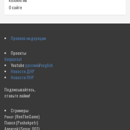
Коллектив
О сайте
Правила модерации
Проекты:
livejournal
Youtube
русский
/
english
Новости ДНР
Новости ЛНР
Подписывайтесь,
ставьте лайки!
Стримеры:
(RenTheGame)
Ренат
Павел
(Pashokpetr)
Алексей
(Separ_001)