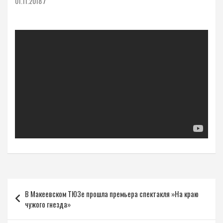
01.11.2018
Навигация
В Макеевском ТЮЗе прошла премьера спектакля »На краю
по
чужого гнезда»
записям