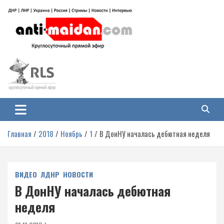
Перейти
к
содержимому
Антимайдан: Гражданская война
На сайте 'Антимайдан' вы найдете самые свежие новости и аналитику о
гражданской войне на Украине, включая события в Новороссии, ДНР,
на Украине
ЛНР и других регионах.
Главная
2018
Ноябрь
1
В ДонНУ началась дебютная неделя
ВИДЕО
ЛДНР
НОВОСТИ
В ДонНУ началась дебютная
неделя