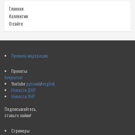
Главная
Коллектив
О сайте
Правила модерации
Проекты:
livejournal
Youtube
русский
/
english
Новости ДНР
Новости ЛНР
Подписывайтесь,
ставьте лайки!
Стримеры: