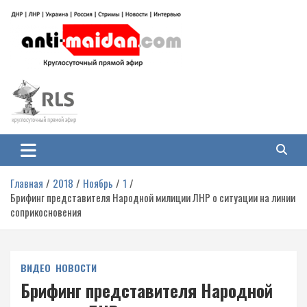
Перейти
к
содержимому
Антимайдан: Гражданская война
На сайте 'Антимайдан' вы найдете самые свежие новости и аналитику о
гражданской войне на Украине, включая события в Новороссии, ДНР,
на Украине
ЛНР и других регионах.
Главная
2018
Ноябрь
1
Брифинг представителя Народной милиции ЛНР о ситуации на линии
соприкосновения
ВИДЕО
НОВОСТИ
Брифинг представителя Народной