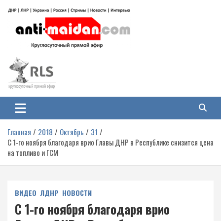
Перейти
к
содержимому
Антимайдан: Гражданская война
На сайте 'Антимайдан' вы найдете самые свежие новости и аналитику о
гражданской войне на Украине, включая события в Новороссии, ДНР,
на Украине
ЛНР и других регионах.
Главная
2018
Октябрь
31
С 1-го ноября благодаря врио Главы ДНР в Республике снизится цена
на топливо и ГСМ
ВИДЕО
ЛДНР
НОВОСТИ
С 1-го ноября благодаря врио