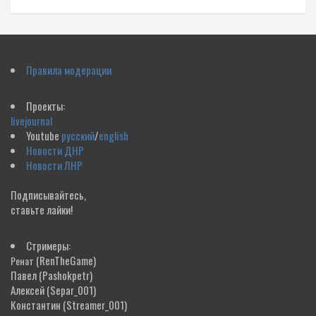
Правила модерации
Проекты:
livejournal
Youtube
русский
/
english
Новости ДНР
Новости ЛНР
Подписывайтесь,
ставьте лайки!
Стримеры:
(RenTheGame)
Ренат
Павел
(Pashokpetr)
Алексей
(Separ_001)
Константин
(Streamer_001)