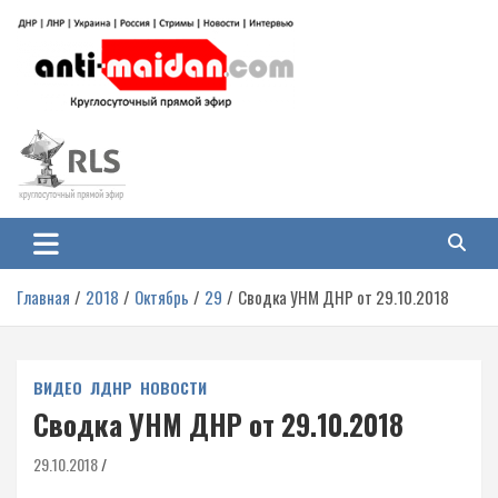
Перейти
к
содержимому
Антимайдан: Гражданская война
На сайте 'Антимайдан' вы найдете самые свежие новости и аналитику о
гражданской войне на Украине, включая события в Новороссии, ДНР,
на Украине
ЛНР и других регионах.
Главная
2018
Октябрь
29
Сводка УНМ ДНР от 29.10.2018
ВИДЕО
ЛДНР
НОВОСТИ
Сводка УНМ ДНР от 29.10.2018
29.10.2018