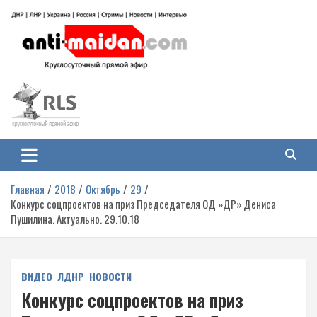
Перейти
к
содержимому
Антимайдан: Гражданская война
На сайте 'Антимайдан' вы найдете самые свежие новости и аналитику о
гражданской войне на Украине, включая события в Новороссии, ДНР,
на Украине
ЛНР и других регионах.
Главная
2018
Октябрь
29
Конкурс соцпроектов на приз Председателя ОД »ДР» Дениса
Пушилина. Актуально. 29.10.18
ВИДЕО
ЛДНР
НОВОСТИ
Конкурс соцпроектов на приз