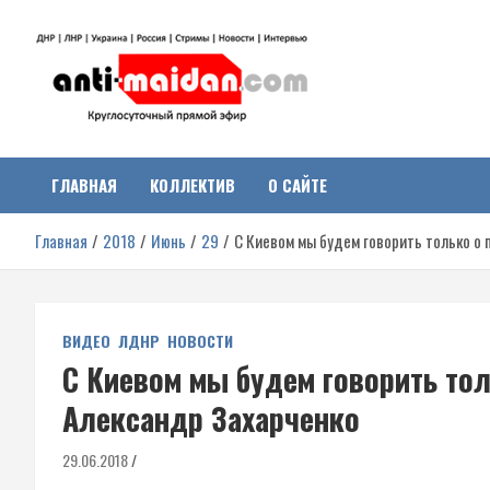
Перейти
к
содержимому
Антимайдан:
На сайте 'Антимайдан' вы найдете самые свежие новости и аналитик
о гражданской войне на Украине, включая события в Новороссии,
ДНР, ЛНР и других регионах.
ГЛАВНАЯ
КОЛЛЕКТИВ
О САЙТЕ
Гражданская война на
Главная
2018
Июнь
29
С Киевом мы будем говорить только о
Украине
ВИДЕО
ЛДНР
НОВОСТИ
С Киевом мы будем говорить то
Александр Захарченко
29.06.2018