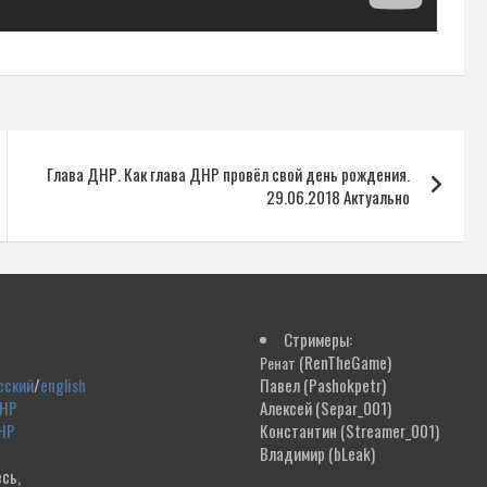
Глава ДНР. Как глава ДНР провёл свой день рождения.
29.06.2018 Актуально
Стримеры:
(RenTheGame)
Ренат
сский
/
english
Павел
(Pashokpetr)
ДНР
Алексей
(Separ_001)
НР
Константин
(Streamer_001)
Владимир
(bLeak)
сь,