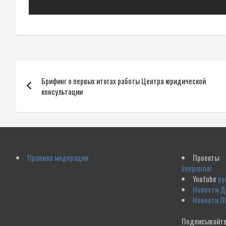
Навигация
Брифинг о первых итогах работы Центра юридической
по
консультации
записям
Правила модерации
Проекты:
livejournal
Youtube
ру
Новости 
Новости Л
Подписывайте