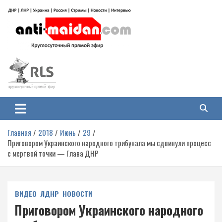
Перейти
к
содержимому
Антимайдан: Гражданская война
На сайте 'Антимайдан' вы найдете самые свежие новости и аналитику о
гражданской войне на Украине, включая события в Новороссии, ДНР,
на Украине
ЛНР и других регионах.
Главная
2018
Июнь
29
Приговором Украинского народного трибунала мы сдвинули процесс
с мертвой точки — Глава ДНР
ВИДЕО
ЛДНР
НОВОСТИ
Приговором Украинского народного