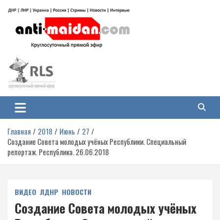
Перейти
к
содержимому
Антимайдан: Гражданская война
На сайте 'Антимайдан' вы найдете самые свежие новости и аналитику о
гражданской войне на Украине, включая события в Новороссии, ДНР,
на Украине
ЛНР и других регионах.
Главная
2018
Июнь
27
Создание Совета молодых учёных Республики. Специальный
репортаж. Республика. 26.06.2018
ВИДЕО
ЛДНР
НОВОСТИ
Создание Совета молодых учёных