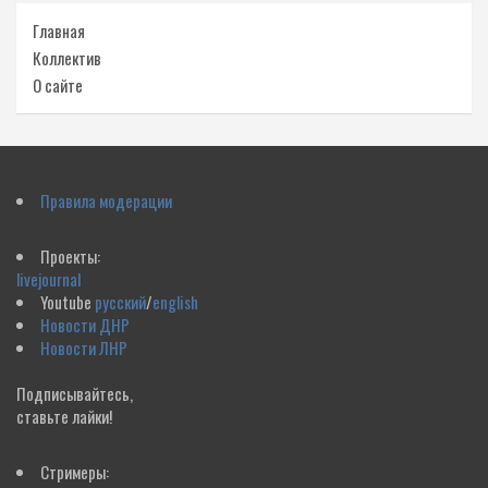
Главная
Коллектив
О сайте
Правила модерации
Проекты:
livejournal
Youtube
русский
/
english
Новости ДНР
Новости ЛНР
Подписывайтесь,
ставьте лайки!
Стримеры: