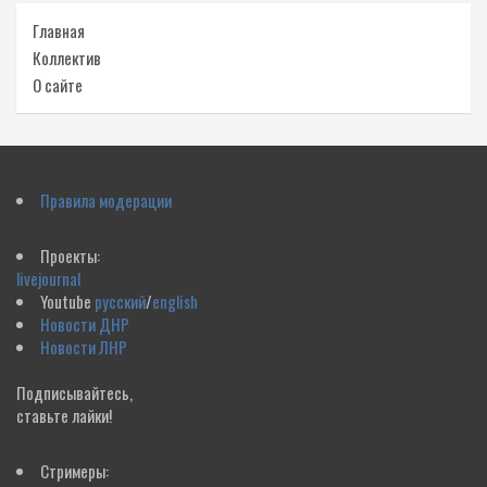
Главная
Коллектив
О сайте
Правила модерации
Проекты:
livejournal
Youtube
русский
/
english
Новости ДНР
Новости ЛНР
Подписывайтесь,
ставьте лайки!
Стримеры: