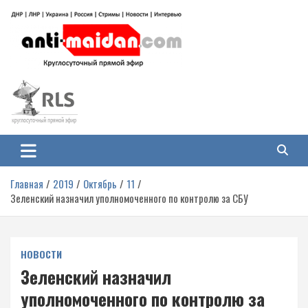
Перейти
к
содержимому
Антимайдан: Гражданская война
На сайте 'Антимайдан' вы найдете самые свежие новости и аналитику о
гражданской войне на Украине, включая события в Новороссии, ДНР,
на Украине
ЛНР и других регионах.
Главная
2019
Октябрь
11
Зеленский назначил уполномоченного по контролю за СБУ
НОВОСТИ
Зеленский назначил
уполномоченного по контролю за