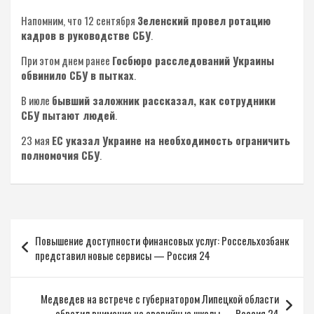
Напомним, что 12 сентября
Зеленский провел ротацию
кадров в руководстве СБУ
.
При этом днем ранее
Госбюро расследований Украины
обвинило СБУ в пытках
.
В июле
бывший заложник рассказал, как сотрудники
СБУ пытают людей
.
23 мая
ЕС указал Украине на необходимость ограничить
полномочия СБУ
.
Навигация
Повышение доступности финансовых услуг: Россельхозбанк
по
представил новые сервисы — Россия 24
записям
Медведев на встрече с губернатором Липецкой области
обратил внимание на аварийные школы — Россия 24